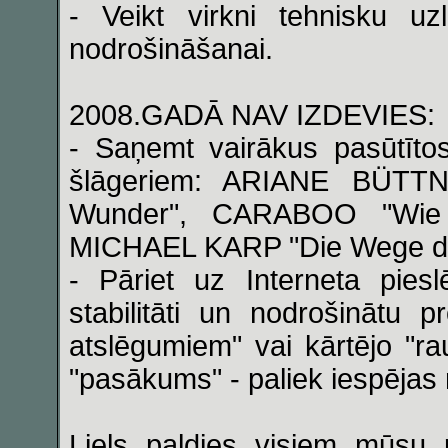
- Veikt virkni tehnisku uz
nodrošināšanai.
2008.GADĀ NAV IZDEVIES:
- Saņemt vairākus pasūtīto
šlāgeriem: ARIANE BÜTT
Wunder", CARABOO "Wie 
MICHAEL KARP "Die Wege des
- Pāriet uz Interneta pies
stabilitāti un nodrošinātu
atslēgumiem" vai kārtējo "rau
"pasākums" - paliek iespējas 
Liels paldies visiem mūsu 