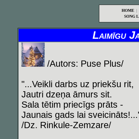
HOME
|
SONG L
Laimīgu J
/Autors: Puse Plus/
"...Veikli darbs uz priekšu rit,
Jautri dzeņa āmurs sit.
Sala tētim priecīgs prāts -
Jaunais gads lai sveicināts!...
/Dz. Rinkule-Zemzare/