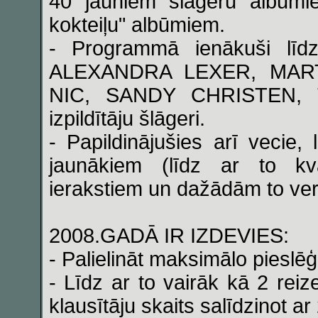
40 jauniem šlāgeru albūmi
kokteiļu" albūmiem.
- Programmā ienākuši līdz 
ALEXANDRA LEXER, MAR
NIC, SANDY CHRISTEN,
izpildītāju šlāgeri.
- Papildinājušies arī vecie,
jaunākiem (līdz ar to kva
ierakstiem un dažādām to ver
2008.GADĀ IR IZDEVIES:
- Palielināt maksimālo pieslē
- Līdz ar to vairāk kā 2 rei
klausītāju skaits salīdzinot a