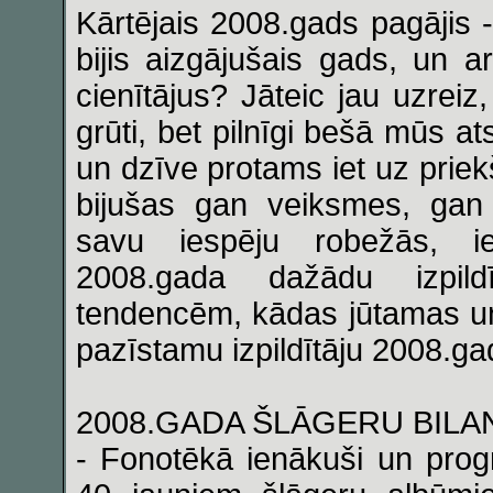
Kārtējais 2008.gads pagājis -
bijis aizgājušais gads, un a
cienītājus? Jāteic jau uzreiz
grūti, bet pilnīgi bešā mūs ats
un dzīve protams iet uz priek
bijušas gan veiksmes, gan
savu iespēju robežās, ie
2008.gada dažādu izpil
tendencēm, kādas jūtamas un
pazīstamu izpildītāju 2008.g
2008.GADA ŠLĀGERU BILA
- Fonotēkā ienākuši un prog