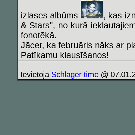
izlases albūms
, kas i
& Stars", no kurā iekļautaji
fonotēkā.
Jācer, ka februāris nāks ar p
Patīkamu klausīšanos!
Ievietoja
Schlager time
@ 07.01.