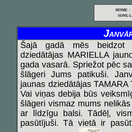
HOME
|
SONG L
Janvār
Šajā gadā mēs beidzot p
dziedātājas MARIELLA jauno
gada vasarā. Spriežot pēc s
šlāgeri Jums patikuši. Janv
jaunas dziedātājas TAMARA T
Vai viņas debija būs veiksmīg
šlāgeri vismaz mums nelikās 
ar līdzīgu balsi. Tādēļ, v
pasūtījuši. Tā vietā ir pas