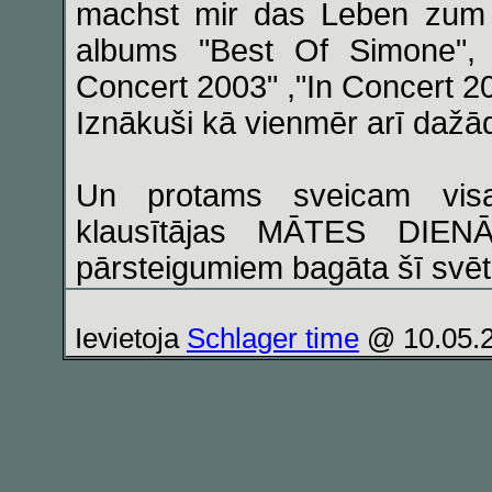
machst mir das Leben zum 
albums "Best Of Simone",
Concert 2003" ,"In Concert 2
Iznākuši kā vienmēr arī dažād
Un protams sveicam vis
klausītājas MĀTES DIENĀ
pārsteigumiem bagāta šī svēt
Ievietoja
Schlager time
@ 10.05.