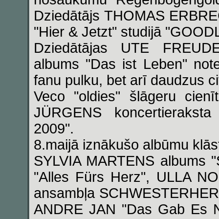
Dziedātājs THOMAS ERBRECHT
"Hier & Jetzt" studijā "GOOD
Dziedātājas UTE FREUDE
albums "Das ist Leben" notei
fanu pulku, bet arī daudzus c
Veco "oldies" šlāgeru cienī
JÜRGENS koncertieraksta 
2009".
8.maijā iznākušo albūmu klāstā
SYLVIA MARTENS albums "S
"Alles Fürs Herz", ULLA NOR
ansambļa SCHWESTERHERZ a
ANDRE JAN "Das Gab Es 