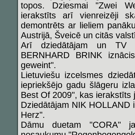
topos. Dziesmai "Zwei Wei
ierakstīts arī vienreizēji 
demontrēts ar lieliem panā
Austrijā, Šveicē un citās valst
Arī dziedātājam un TV 
BERNHARD BRINK iznācis ja
geweint".
Lietuviešu izcelsmes dziedā
iepriekšējo gadu šlāgeru iz
Best Of 2009", kas ierakstīts 
Dziedātājam NIK HOLLAND izn
Herz".
Dāmu duetam "CORA" jau
nosaukumu "Regenbogengold