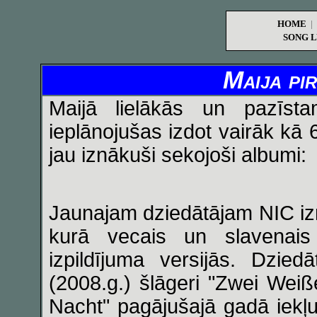
HOME
|
SONG L
Maija pir
Maijā lielākās un pazīsta
ieplānojušas izdot vairāk kā
jau iznākuši sekojoši albumi:
Jaunajam dziedātājam NIC iz
kurā vecais un slavenais
izpildījuma versijās. Dzie
(2008.g.) šlāgeri "Zwei Wei
Nacht" pagājušajā gadā iek