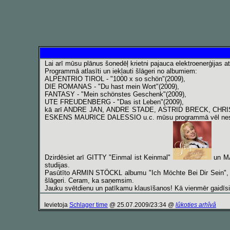
Lai arī mūsu plānus šonedēļ krietni pajauca elektroenerģijas 
Programmā atlasīti un iekļauti šlāgeri no albumiem:
ALPENTRIO TIROL - "1000 x so schön"(2009),
DIE ROMANAS - "Du hast mein Wort"(2009),
FANTASY - "Mein schönstes Geschenk"(2009),
UTE FREUDENBERG - "Das ist Leben"(2009),
kā arī ANDRE JAN, ANDRE STADE, ASTRID BRECK, CH
ESKENS MAURICE DALESSIO u.c. mūsu programmā vēl neska
Dzirdēsiet arī GITTY "Einmal ist Keinmal"
un MA
studijas.
Pasūtīto ARMIN STÖCKL albumu "Ich Möchte Bei Dir Sein", par
šlāgeri. Ceram, ka saņemsim.
Jauku svētdienu un patīkamu klausīšanos! Kā vienmēr gaidīs
Ievietoja
Schlager time
@ 25.07.2009/23:34 @
lûkoties arhîvâ