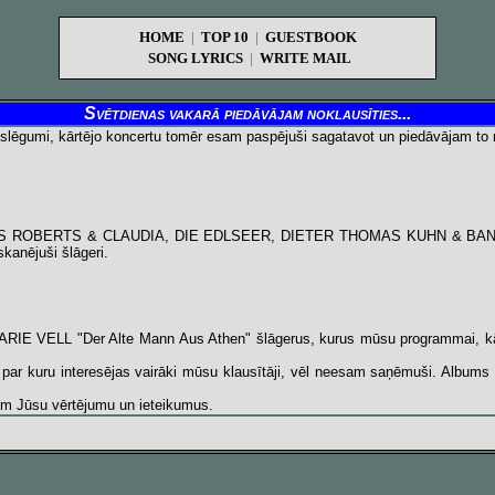
HOME
|
TOP 10
|
GUESTBOOK
SONG LYRICS
|
WRITE MAIL
Svētdienas vakarā piedāvājam noklausīties...
atslēgumi, kārtējo koncertu tomēr esam paspējuši sagatavot un piedāvājam to n
RIS ROBERTS & CLAUDIA, DIE EDLSEER, DIETER THOMAS KUHN & B
nējuši šlāgeri.
RIE VELL "Der Alte Mann Aus Athen" šlāgerus, kurus mūsu programmai, kā p
 kuru interesējas vairāki mūsu klausītāji, vēl neesam saņēmuši. Albums izn
im Jūsu vērtējumu un ieteikumus.