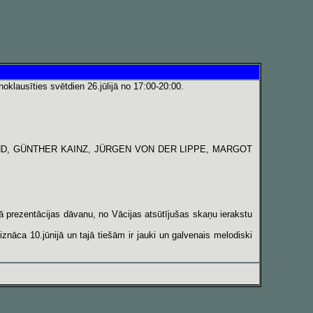
oklausīties svētdien 26.jūlijā no 17:00-20:00.
AND, GÜNTHER KAINZ, JÜRGEN VON DER LIPPE, MARGOT
rezentācijas dāvanu, no Vācijas atsūtījušas skaņu ierakstu
āca 10.jūnijā un tajā tiešām ir jauki un galvenais melodiski