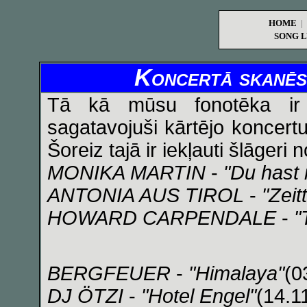
HOME
|
SONG L
Koncertā skanēs a
Tā kā mūsu fonotēka ir a
sagatavojuši kārtējo koncert
Šoreiz tajā ir iekļauti šlāger
MONIKA MARTIN
-
"Du hast 
ANTONIA AUS TIROL
-
"Zeit
HOWARD CARPENDALE
-
"
BERGFEUER
-
"Himalaya"
(0
DJ ÖTZI
-
"Hotel Engel"
(14.1