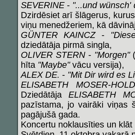
SEVERINE
-
"...und wünsch' 
Dzirdēsiet arī šlāgerus, kur
viņu menedžeriem, kā dāvin
GÜNTER KAINCZ
-
"Dies
dziedātāja pirmā singla,
OLIVER STERN
-
"Morgen"
(
hīta
"Maybe"
vācu versija),
ALEX DE.
-
"Mit Dir wird es L
ELISABETH MOSER-HOL
Dziedātāja
ELISABETH M
pazīstama, jo vairāki viņas 
pagājušā gada.
Koncertu noklausīties un klā
Svētdien, 11.oktobra vakarā n