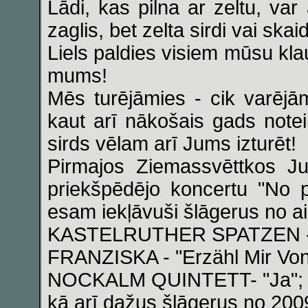
Lādi, kas pilna ar zeltu, var
zaglis, bet zelta sirdi vai ska
Liels paldies visiem mūsu kla
mums!
Mēs turējāmies - cik varējā
kaut arī nākošais gads notei
sirds vēlam arī Jums izturēt!
Pirmajos Ziemassvēttkos J
priekšpēdējo koncertu "No p
esam iekļāvuši šlāgerus no 
KASTELRUTHER SPATZEN - "
FRANZISKA - "Erzähl Mir Von 
NOCKALM QUINTETT- "Ja";
kā arī dažus šlāgerus no 200