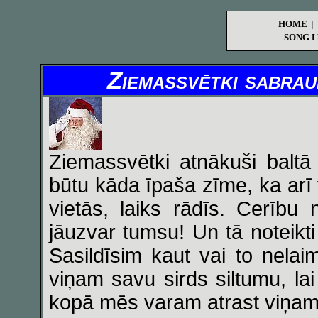
HOME
|
SONG L
Ziemassvētki sabrau
Ziemassvētki atnākuši baltā
būtu kāda īpaša zīme, ka arī 
vietās, laiks rādīs. Cerību
jāuzvar tumsu! Un tā noteikt
Sasildīsim kaut vai to nela
viņam savu sirds siltumu, lai 
kopā mēs varam atrast viņam 