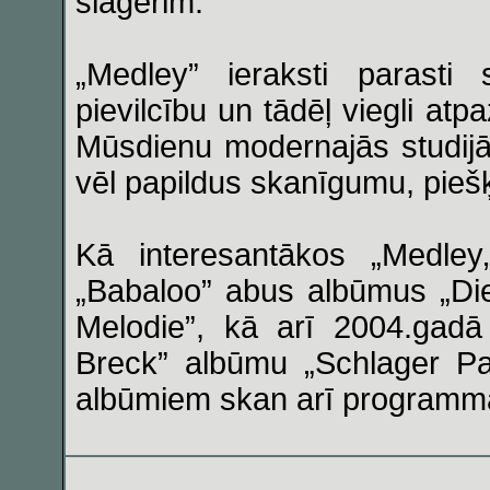
šlāgerim.
„Medley” ieraksti parasti 
pievilcību un tādēļ viegli atp
Mūsdienu modernajās studijās
vēl papildus skanīgumu, piešķir
Kā interesantākos „Medley
„Babaloo” abus albūmus „Die
Melodie”, kā arī 2004.gadā
Breck” albūmu „Schlager Par
albūmiem skan arī programmā