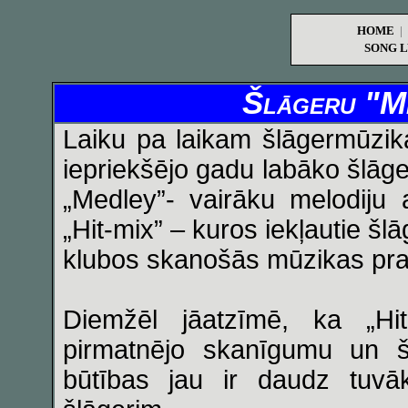
HOME
|
SONG L
Šlāgeru "Me
Laiku pa laikam šlāgermūzikas
iepriekšējo gadu labāko šlāger
„Medley”- vairāku melodiju 
„Hit-mix” – kuros iekļautie šlā
klubos skanošās mūzikas pr
Diemžēl jāatzīmē, ka „Hit
pirmatnējo skanīgumu un š
būtības jau ir daudz tuvā