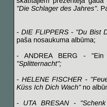
skatītājiem prezentēja gad
"Die Schlager des Jahres"
. P
- DIE FLIPPERS - "Du Bist 
paša nosaukuma albūma;
- ANDREA BERG - "Ein B
"Splitternacht";
- HELENE FISCHER - "Feuer
Küss Ich Dich Wach"
no alb
- UTA BRESAN - "Schenk