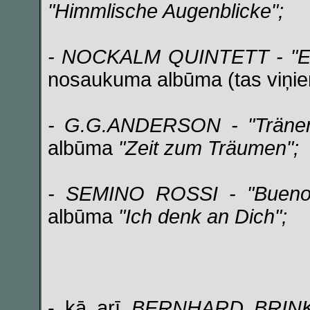
"Himmlische Augenblicke";
- NOCKALM QUINTETT - "Ei
nosaukuma albūma (tas viņiem
- G.G.ANDERSON - "Tränen
albūma
"Zeit zum Träumen";
- SEMINO ROSSI - "Buenos
albūma
"Ich denk an Dich";
- kā arī
BERNHARD BRIN