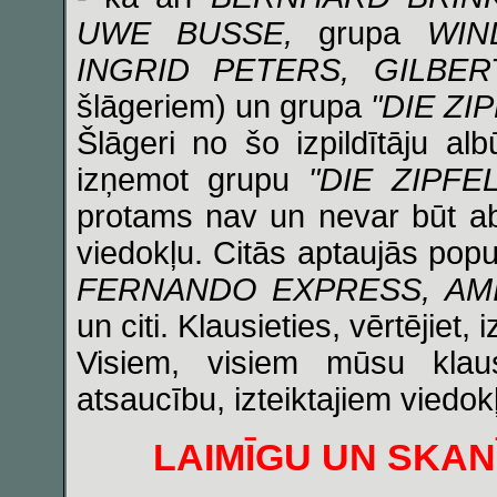
UWE BUSSE,
grupa
WIN
INGRID PETERS, GILBER
šlāgeriem) un grupa
"DIE ZI
Šlāgeri no šo izpildītāju 
izņemot grupu
"DIE ZIPFE
protams nav un nevar būt absol
viedokļu. Citās aptaujās popu
FERNANDO EXPRESS, AMI
un citi. Klausieties, vērtējiet, 
Visiem, visiem mūsu klaus
atsaucību, izteiktajiem viedok
LAIMĪGU UN SKAN