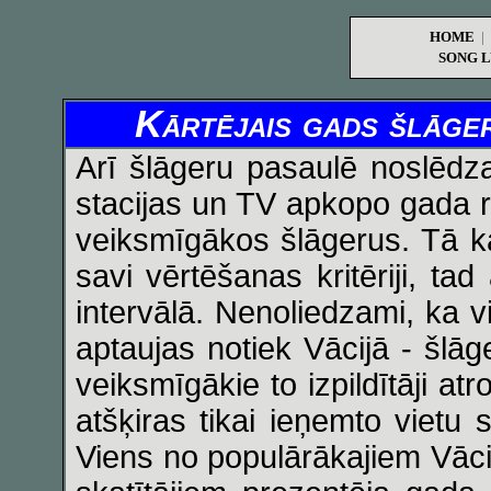
HOME
|
SONG L
Kārtējais gads šlāger
Arī šlāgeru pasaulē noslēdza
stacijas un TV apkopo gada 
veiksmīgākos šlāgerus. Tā kā
savi vērtēšanas kritēriji, tad
intervālā. Nenoliedzami, ka 
aptaujas notiek Vācijā - šlā
veiksmīgākie to izpildītāji at
atšķiras tikai ieņemto vietu 
Viens no populārākajiem Vāc