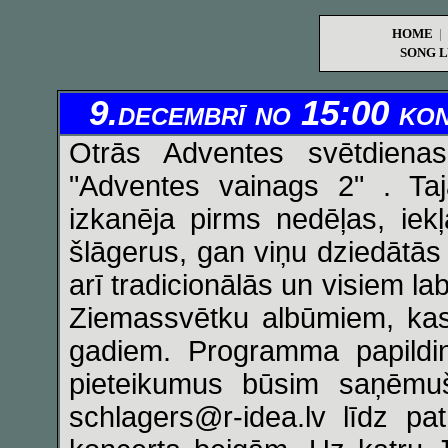
HOME
|
SONG L
9.decembrī no 15:00 kon
Otrās Adventes svētdiena
"Adventes vainags 2" . Taj
izkanēja pirms nedēļas, iekļ
šlāgerus, gan viņu dziedātā
arī tradicionālās un visiem la
Ziemassvētku albūmiem, kas
gadiem. Programma papildin
pieteikumus būsim saņēmuši
schlagers@r-idea.lv līdz pa