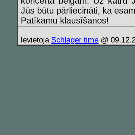
koncerta beigām. Uz katru Jū
Jūs būtu pārliecināti, ka esa
Patīkamu klausīšanos!
Ievietoja
Schlager time
@ 09.12.