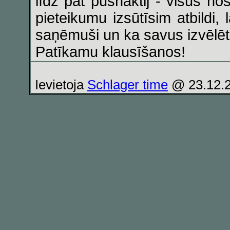
līdz pat pusnaktij - visus n
pieteikumu izsūtīsim atbildi, 
saņēmuši un ka savus izvēlēt
Patīkamu klausīšanos!
Ievietoja
Schlager time
@ 23.12.