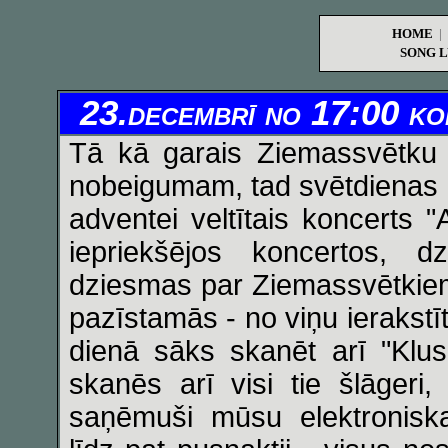
HOME
|
SONG L
23.decembrī no 17:00 ko
Tā kā garais Ziemassvētku g
nobeigumam, tad svētdienas
adventei veltītais koncerts 
iepriekšējos koncertos, dzi
dziesmas par Ziemassvētkiem,
pazīstamās - no viņu ierakst
dienā sāks skanēt arī "Klu
skanēs arī visi tie šlāger
saņēmuši mūsu elektroniskaj