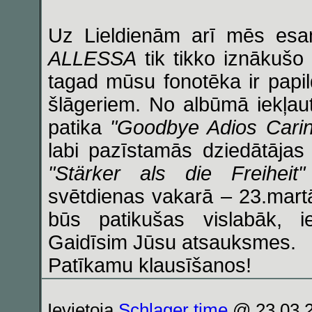
Uz Lieldienām arī mēs esa
ALLESSA
tik tikko iznākuš
tagad mūsu fonotēka ir papil
šlāgeriem. No albūmā iekļa
patika
"Goodbye Adios Carin
labi pazīstamās dziedātāja
"Stärker als die Freiheit"
svētdienas vakarā – 23.mart
būs patikušas vislabāk, 
Gaidīsim Jūsu atsauksmes.
Patīkamu klausīšanos!
Ievietoja
Schlager time
@ 23.03.