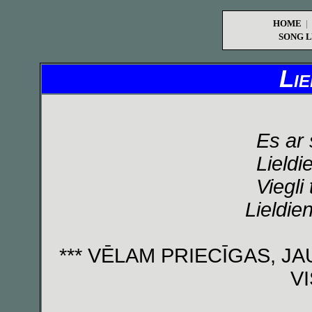
HOME
|
SONG L
Lie
Es ar 
Lieldi
Viegli
Lieldie
*** VĒLAM PRIECĪGAS, J
VI