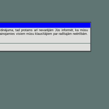
īdinājuma, tad protams arī nevarējām Jūs informēt, ka mūsu
vainojamies visiem mūsu klausītājiem par radītajām neērtībām.