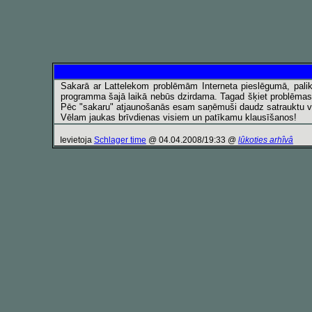
Sakarā ar Lattelekom problēmām Interneta pieslēgumā, pali
programma šajā laikā nebūs dzirdama. Tagad šķiet problēmas i
Pēc "sakaru" atjaunošanās esam saņēmuši daudz satrauktu vēst
Vēlam jaukas brīvdienas visiem un patīkamu klausīšanos!
Ievietoja
Schlager time
@ 04.04.2008/19:33 @
lûkoties arhîvâ