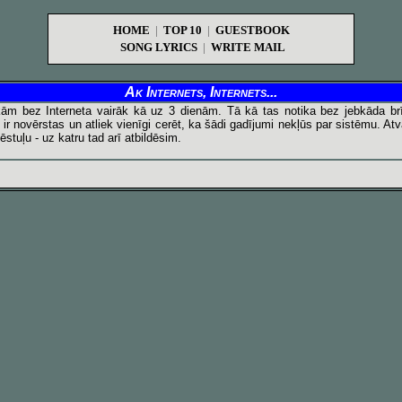
HOME
|
TOP 10
|
GUESTBOOK
SONG LYRICS
|
WRITE MAIL
Ak Internets, Internets...
kām bez Interneta vairāk kā uz 3 dienām. Tā kā tas notika bez jebkāda br
r novērstas un atliek vienīgi cerēt, ka šādi gadījumi nekļūs par sistēmu. At
uļu - uz katru tad arī atbildēsim.